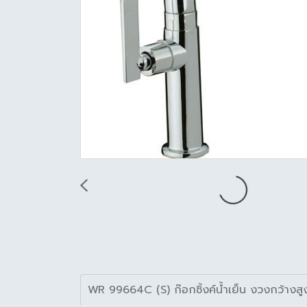
WR 99664C (S) ก๊อกซิ้งค์น้ำเย็น งวงกว้างส