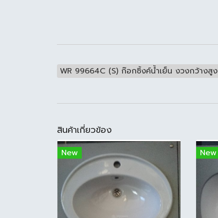
WR 99664C (S) ก๊อกซิ้งค์น้ำเย็น งวงกว้างส
สินค้าเกี่ยวข้อง
New
New