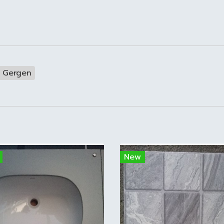
ูง Gergen
New