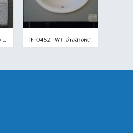
16x16นิ้ว นกสโมกกี้ ( D ) A (Pack6)
TF-0452 -WT อ่างล้างหน้าบนเคาน์เตอร์ สีขาว