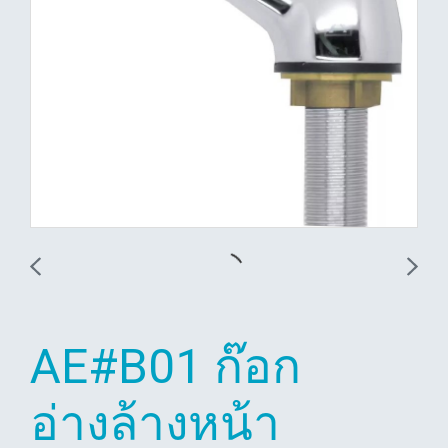
AE#B01 ก๊อก
อ่างล้างหน้า