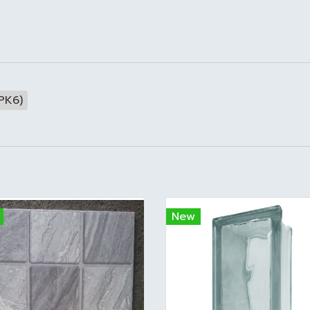
PK6)
New