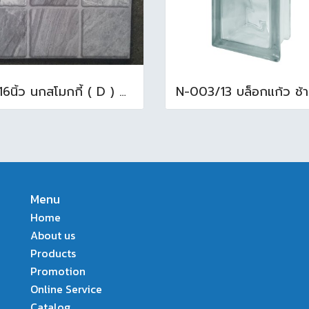
16x16นิ้ว นกสโมกกี้ ( D ) A (Pack6)
Menu
Home
About us
Products
Promotion
Online Service
Catalog