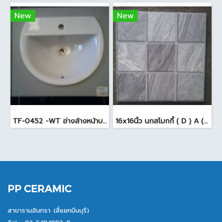
New
New
TF-0452 -WT อ่างล้างหน้าบนเคาน์เตอร์ สีขาว
16x16นิ้ว นกสโมกกี้ ( D ) A (Pack6)
PP CERAMIC
สาขารามอินทรา (สี่แยกมีนบุรี)