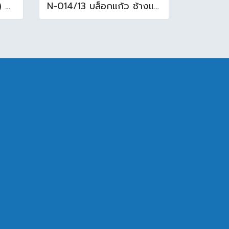
16x16นิ้ว นกสโมกกี้ ( D ) A (Pack6)
N-014/13 บล็อกแก้ว ช้างแแก้ว WOW หยาดเพชร ( 24x11.5x8 cm.)