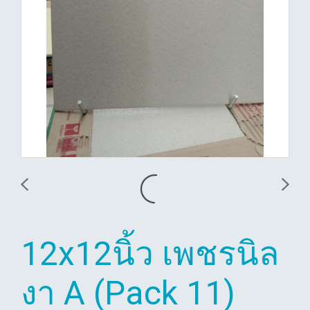
12x12นิ้ว เพชรนิล
งา A (Pack 11)