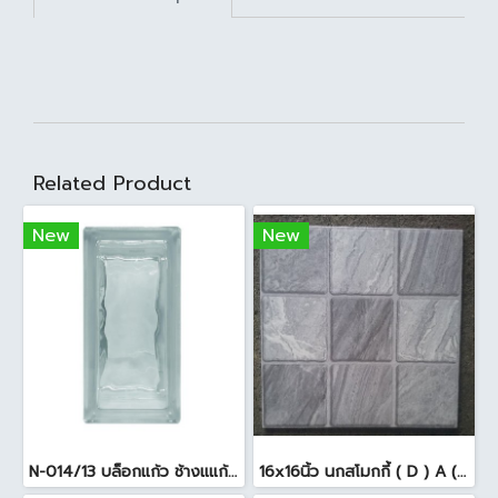
Related Product
New
New
N-014/13 บล็อกแก้ว ช้างแแก้ว WOW หยาดเพชร ( 24x11.5x8 cm.)
16x16นิ้ว นกสโมกกี้ ( D ) A (Pack6)