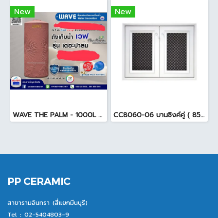
New
New
WAVE THE PALM - 1000L ถังเก็บน้ำ ( ท่อใน+ลูกลอย ) สีแดงสยาม
CC8060-06 บานซิงค์คู่ ( 85.5x65.5x10cm. ) สีขาว
PP CERAMIC
สาขารามอินทรา (สี่แยกมีนบุรี)
Tel :
02-5404803-9