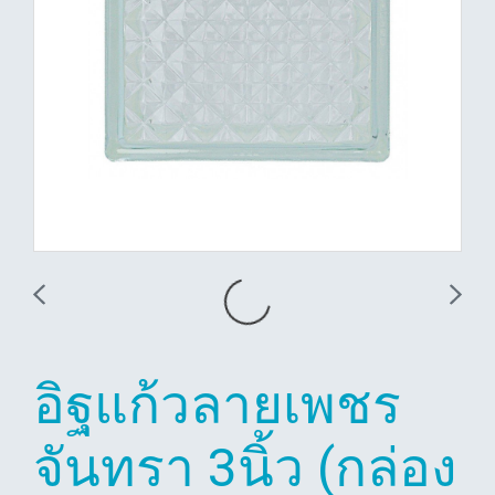
อิฐแก้วลายเพชร
จันทรา 3นิ้ว (กล่อง