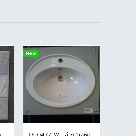
New
16x16นิ้ว นกสโมกกี้ ( D ) A (Pack6)
TF-0477-WT อ่างล้างหน้าบนเคาน์เตอร์ สีขาว