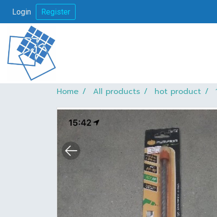
Login
Register
Home
All products
hot product