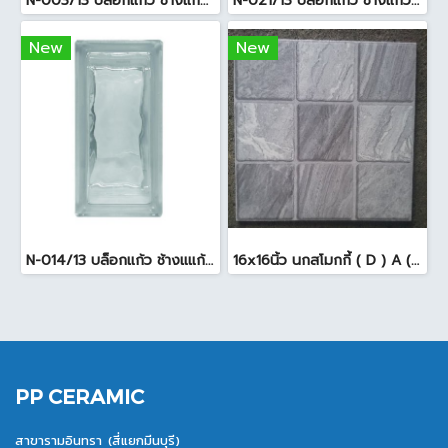
N-003/13 บล็อกแก้ว ช้างแก้ว WOW พริ้วแก้ว ( 24x11.5x8cm )
N-021/13 บล็อกแก้ว ช้างแก้ว WOW แก้วประดับฟ้า ( 24X11.5X8cm )
New
New
N-014/13 บล็อกแก้ว ช้างแแก้ว WOW หยาดเพชร ( 24x11.5x8 cm.)
16x16นิ้ว นกสโมกกี้ ( D ) A (Pack6)
PP CERAMIC
สาขารามอินทรา (สี่แยกมีนบุรี)