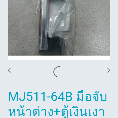
MJ511-64B มือจับ
หน้าต่าง+ตู้เงินเงา