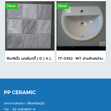
New
New
16x16นิ้ว นกสโมกกี้ ( D ) A (Pack6)
TF-0452 -WT อ่างล้างหน้าบนเคาน์เตอร์ สีขาว
PP CERAMIC
สาขารามอินทรา (สี่แยกมีนบุรี)
Tel :
02-5404803-9