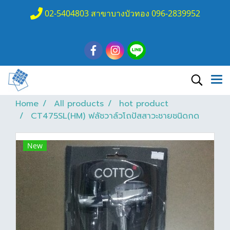
02-5404803 สาขาบางบัวทอง 096-2839952
Home
All products
hot product
CT475SL(HM) ฟลัชวาล์วโถปัสสาวะชายชนิดกด
New