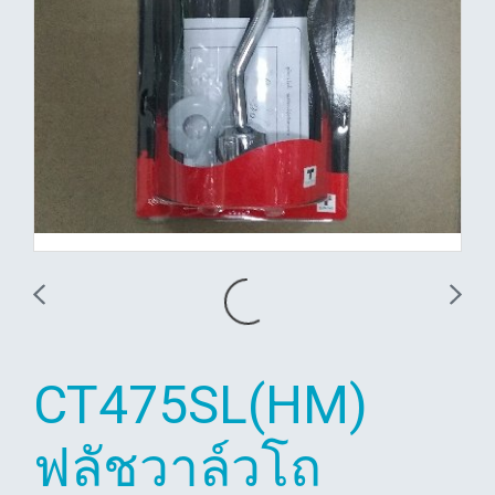
CT475SL(HM)
ฟลัชวาล์วโถ