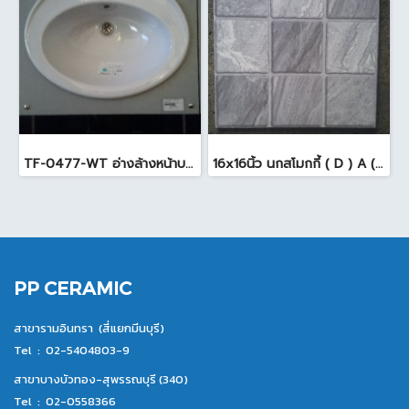
TF-0477-WT อ่างล้างหน้าบนเคาน์เตอร์ สีขาว
16x16นิ้ว นกสโมกกี้ ( D ) A (Pack6)
PP CERAMIC
สาขารามอินทรา (สี่แยกมีนบุรี)
Tel :
02-5404803-9
สาขาบางบัวทอง-สุพรรณบุรี (340)
Tel :
02-0558366