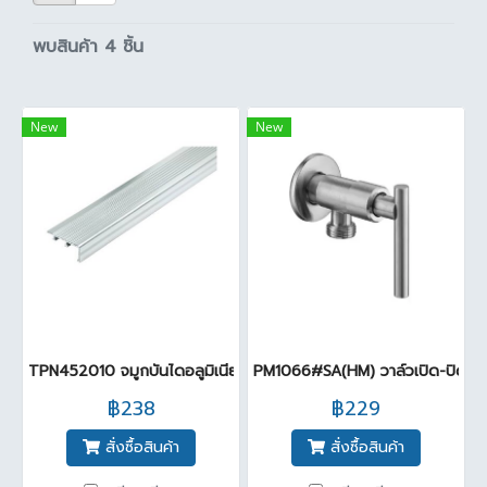
พบสินค้า 4 ชิ้น
New
New
TPN452010 จมูกบันไดอลูมิเนียม ( 4.5x2.0m ) สีงา
PM1066#SA(HM) วาล์วเปิด-ปิดน้ำส
฿238
฿229
สั่งซื้อสินค้า
สั่งซื้อสินค้า