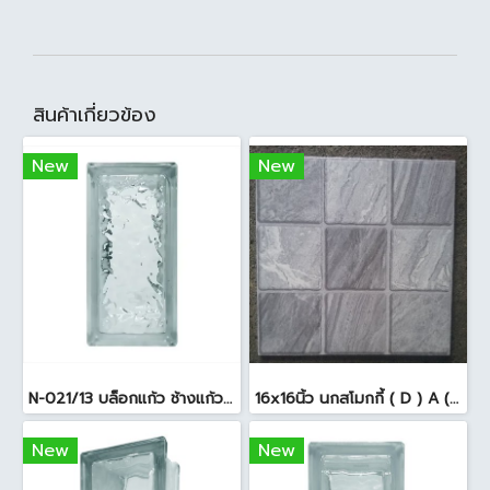
สินค้าเกี่ยวข้อง
New
New
N-021/13 บล็อกแก้ว ช้างแก้ว WOW แก้วประดับฟ้า ( 24X11.5X8cm )
16x16นิ้ว นกสโมกกี้ ( D ) A (Pack6)
New
New