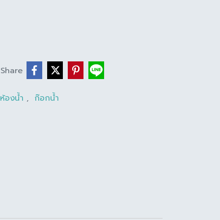
Share
นห้องน้ำ
,
ก๊อกน้ำ