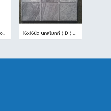
N-003/13 บล็อกแก้ว ช้างแก้ว WOW พริ้วแก้ว ( 24x11.5x8cm )
16x16นิ้ว นกสโมกกี้ ( D ) A (Pack6)