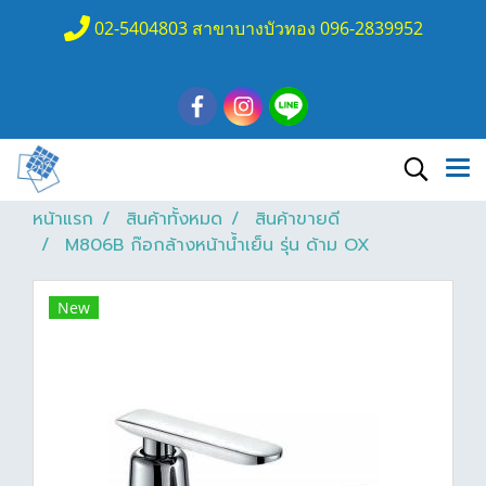
02-5404803 สาขาบางบัวทอง 096-2839952
หน้าแรก
สินค้าทั้งหมด
สินค้าขายดี
M806B ก๊อกล้างหน้าน้ำเย็น รุ่น ด้าม OX
New