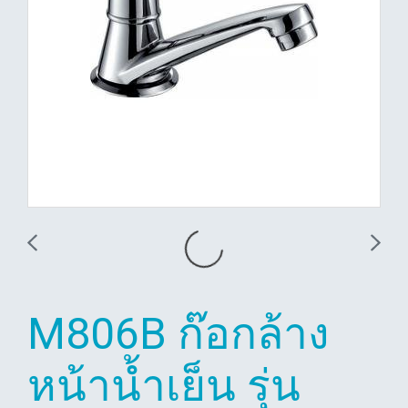
M806B ก๊อกล้าง
หน้าน้ำเย็น รุ่น