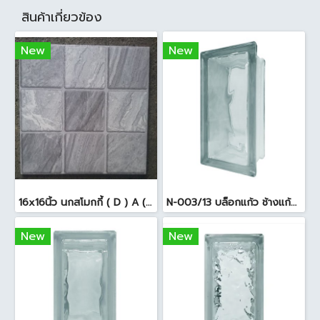
สินค้าเกี่ยวข้อง
New
New
16x16นิ้ว นกสโมกกี้ ( D ) A (Pack6)
N-003/13 บล็อกแก้ว ช้างแก้ว WOW พริ้วแก้ว ( 24x11.5x8cm )
New
New