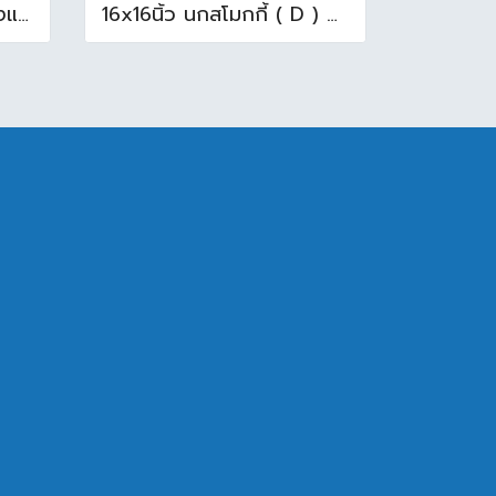
N-014/13 บล็อกแก้ว ช้างแแก้ว WOW หยาดเพชร ( 24x11.5x8 cm.)
16x16นิ้ว นกสโมกกี้ ( D ) A (Pack6)