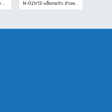
16x16นิ้ว นกสโมกกี้ ( D ) A (Pack6)
N-021/13 บล็อกแก้ว ช้างแก้ว WOW แก้วประดับฟ้า ( 24X11.5X8cm )