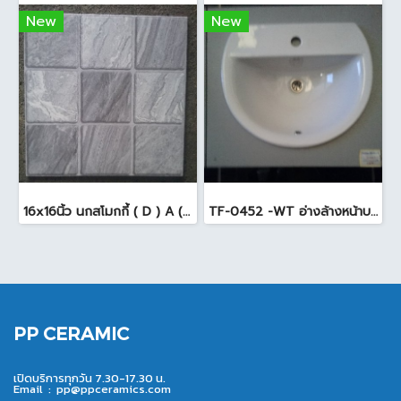
New
New
16x16นิ้ว นกสโมกกี้ ( D ) A (Pack6)
TF-0452 -WT อ่างล้างหน้าบนเคาน์เตอร์ สีขาว
PP CERAMIC
เปิดบริการทุกวัน 7.30-17.30 น.
Email :
pp@ppceramics.com