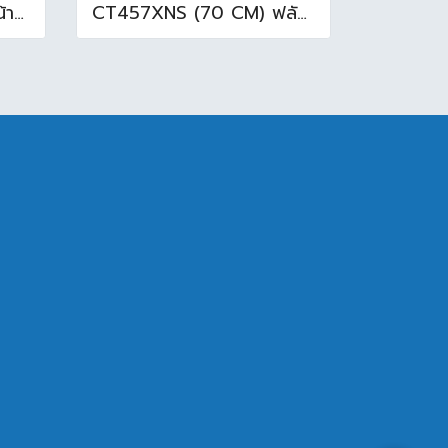
TF0550-WT อ่างล้างหน้าแบบแขวน 55 cm สีขาว
CT457XNS (70 CM) ฟลัชวาล์วโถสุขภัณฑ์มีล็อคในตัว