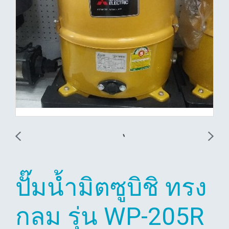
ปั๊มน้ำมิตซูบิชิ ทรง
กลม รุ่น WP-205R