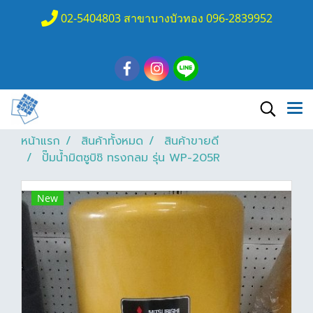
02-5404803 สาขาบางบัวทอง 096-2839952
หน้าแรก
สินค้าทั้งหมด
สินค้าขายดี
ปั๊มน้ำมิตซูบิชิ ทรงกลม รุ่น WP-205R
New