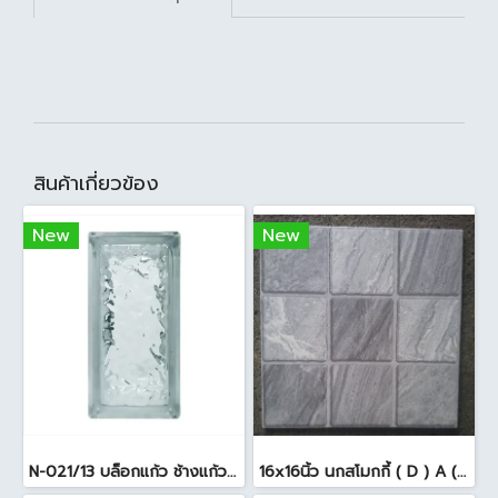
สินค้าเกี่ยวข้อง
New
New
N-021/13 บล็อกแก้ว ช้างแก้ว WOW แก้วประดับฟ้า ( 24X11.5X8cm )
16x16นิ้ว นกสโมกกี้ ( D ) A (Pack6)