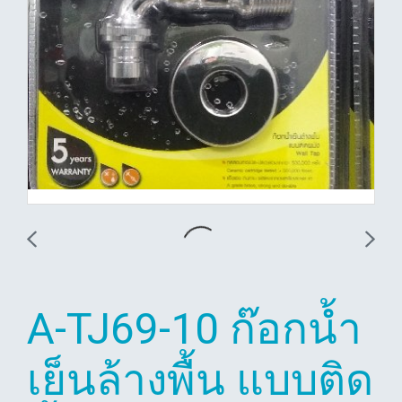
A-TJ69-10 ก๊อกน้ำ
เย็นล้างพื้น แบบติด