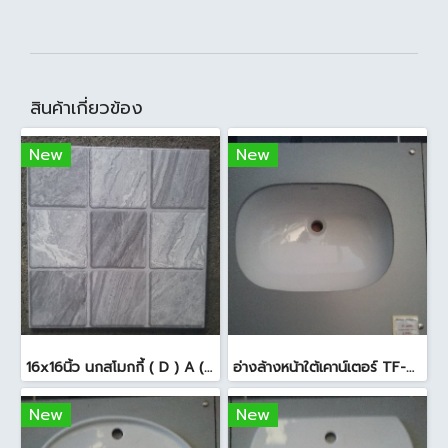
สินค้าเกี่ยวข้อง
New
New
16x16นิ้ว นกสโมกกี้ ( D ) A (Pack6)
อ่างล้างหน้าใต้เคาน์เตอร์ TF-0458 สีขาว
New
New