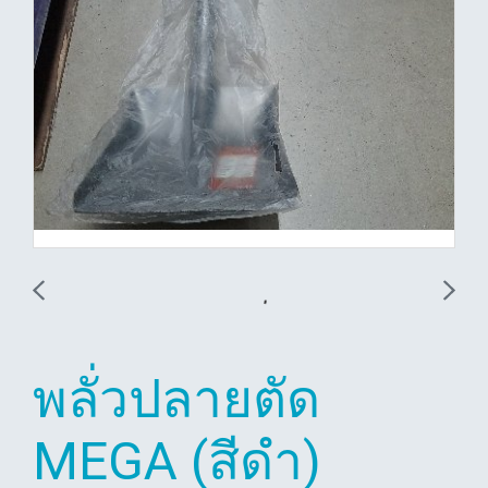
พลั่วปลายตัด
MEGA (สีดำ)