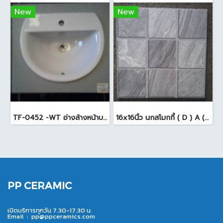
New
New
TF-0452 -WT อ่างล้างหน้าบนเคาน์เตอร์ สีขาว
16x16นิ้ว นกสโมกกี้ ( D ) A (Pack6)
PP CERAMIC
เปิดบริการทุกวัน 7.30-17.30 น.
Email :
pp@ppceramics.com