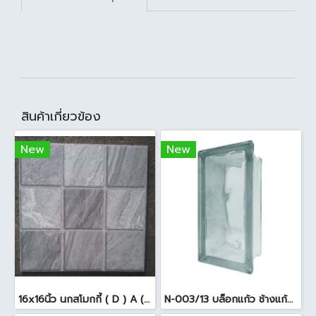
สินค้าเกี่ยวข้อง
New
New
16x16นิ้ว นกสโมกกี้ ( D ) A (Pack6)
N-003/13 บล็อกแก้ว ช้างแก้ว WOW พริ้วแก้ว ( 24x11.5x8cm )