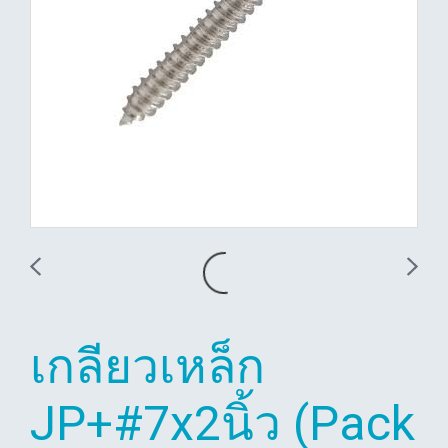
เกลียวเหล็ก
JP+#7x2นิ้ว (Pack