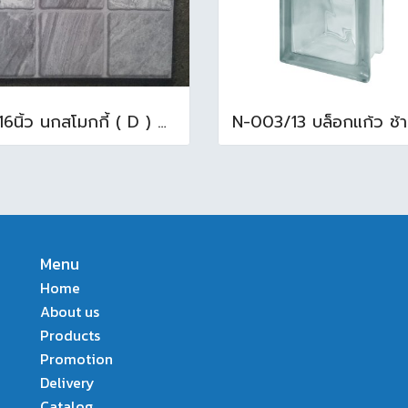
16x16นิ้ว นกสโมกกี้ ( D ) A (Pack6)
Menu
Home
About us
Products
Promotion
Delivery
Catalog