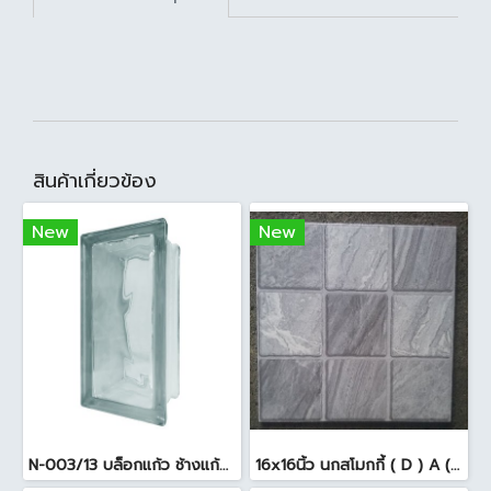
สินค้าเกี่ยวข้อง
New
New
N-003/13 บล็อกแก้ว ช้างแก้ว WOW พริ้วแก้ว ( 24x11.5x8cm )
16x16นิ้ว นกสโมกกี้ ( D ) A (Pack6)