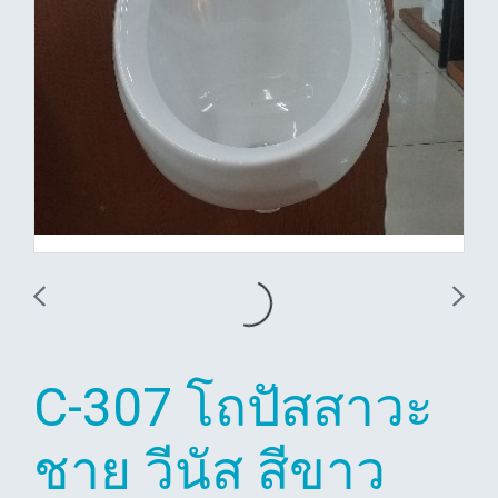
C-307 โถปัสสาวะ
ชาย วีนัส สีขาว