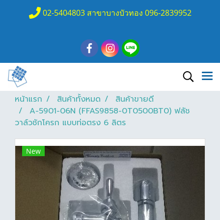
02-5404803 สาขาบางบัวทอง 096-2839952
หน้าแรก
สินค้าทั้งหมด
สินค้าขายดี
A-5901-06N (FFAS9858-0T0500BT0) ฟลัช
วาล์วชักโครก แบบท่อตรง 6 ลิตร
New