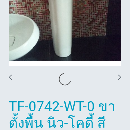
TF-0742-WT-0 ขา
ตั้งพื้น นิว-โคดี้ สี