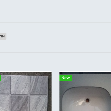
PIN
New