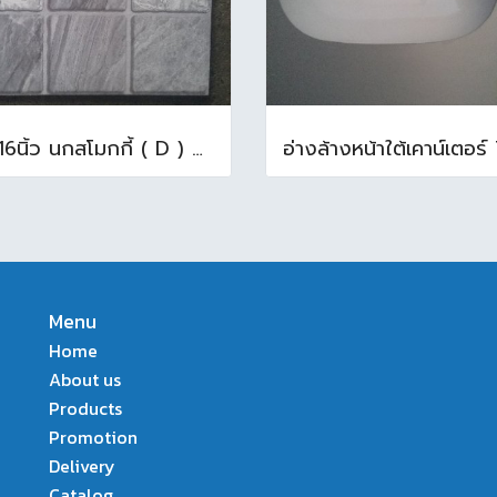
16x16นิ้ว นกสโมกกี้ ( D ) A (Pack6)
Menu
Home
About us
Products
Promotion
Delivery
Catalog