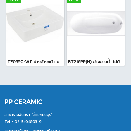
TF0550-WT อ่างล้างหน้าแบบแขวน 55 cm สีขาว
BT216PP(H) อ่างอาบน้ำ ไม่มีมือจับพร้อมสะดือ ( 70x1.60x.39 cm ) สีขาว
PP CERAMIC
สาขารามอินทรา (สี่แยกมีนบุรี)
Tel :
02-5404803-9
สาขาบางบัวทอง-สุพรรณบุรี (340)