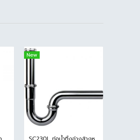
New
BN5556661 สะดือแบบกด มีน้ำล้น
SC230L ท่อน้ำทิ้งอ่างล้างหน้า (P-Trap) ยาว 30 cm.