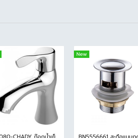
New
F21080-CHADY ก๊อกน้ำเย็นอ่างล้างหน้า