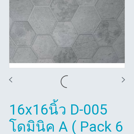
16x16นิ้ว D-005
โดมินิค A ( Pack 6