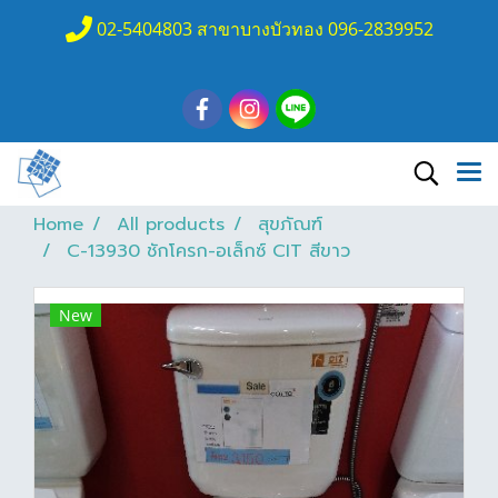
02-5404803 สาขาบางบัวทอง 096-2839952
Home
All products
สุขภัณฑ์
C-13930 ชักโครก-อเล็กซ์ CIT สีขาว
New