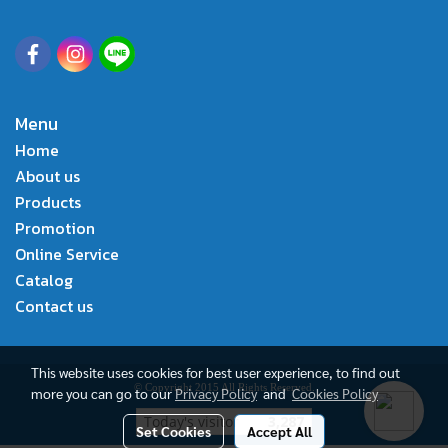
Menu
Home
About us
Products
Promotion
Online Service
Catalog
Contact us
This website uses cookies for best user experience, to find out
© Copyright 2015 All Rights Reserved.
more you can go to our
Privacy Policy
and
Cookies Policy
Today's visitor
3,287
Set Cookies
Accept All