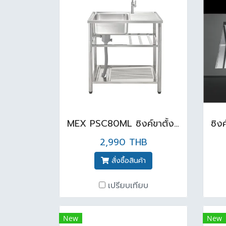
MEX PSC80ML ซิงค์ขาตั้ง 1 หลุม 1 ที่พัก ( 50cmx80cm ) สีเงิน
2,990 THB
สั่งซื้อสินค้า
เปรียบเทียบ
New
New