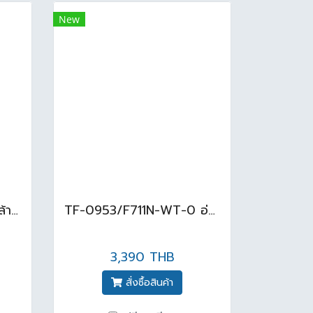
New
LW896JW/F#ASB อ่างล้างหน้าวางบนเคาน์เตอร์ สี Ash Blue
TF-0953/F711N-WT-0 อ่างล้างหน้า แบบขาตั้ง สีขาว
3,390 THB
สั่งซื้อสินค้า