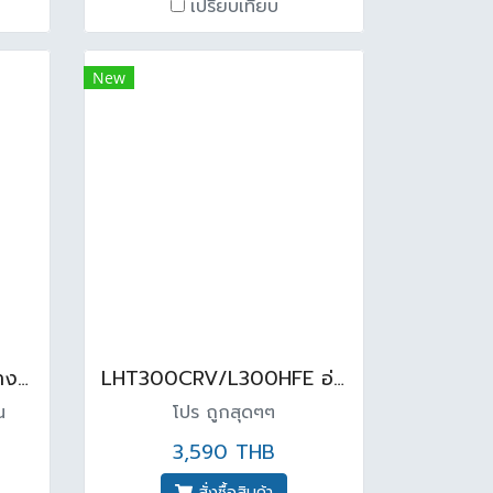
เปรียบเทียบ
New
LW770+LW770F อ่างล้างหน้า พร้อมขาตั้ง สีขาว
LHT300CRV/L300HFE อ่างล้างหน้าพร้อมขาตั้งลอย สีขาว
น
โปร ถูกสุดๆๆ
3,590 THB
สั่งซื้อสินค้า