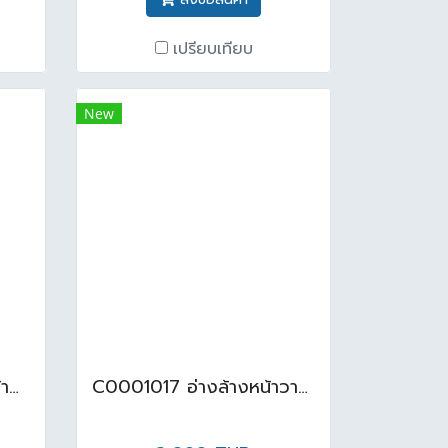
เปรียบเทียบ
New
TF-470LM-SB-O อ่างล้างหน้าฝันใต้เคาน์เตอร์ โอวาลีน สีน้ำเงิน
C0001017 อ่างล้างหน้าวางบนเคาน์เตอร์ COTTO สีขาว