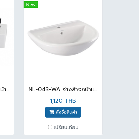
New
LW248JRW/F อ่างล้างหน้าแบบแขวน สีขาว
NL-043-WA อ่างล้างหน้าแขวนผนัง นัสโก้ สีขาว
1,120 THB
สั่งซื้อสินค้า
เปรียบเทียบ